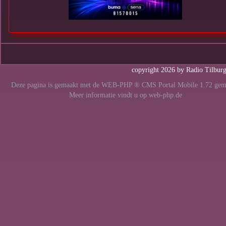
copyright 2026 by Radio Tilbur
Deze pagina is gemaakt met de WEB-PHP ® CMS Portal Mobile 1.72 gem
Meer informatie vindt u op
web-php.de